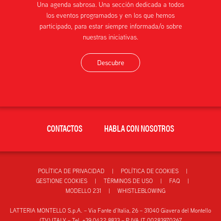
Una agenda sabrosa. Una sección dedicada a todos
los eventos programados y en los que hemos
participado, para estar siempre informada/o sobre
nuestras iniciativas.
Descubre
CONTACTOS
HABLA CON NOSOTROS
POLÍTICA DE PRIVACIDAD
POLÍTICA DE COOKIES
GESTIONE COOKIES
TÉRMINOS DE USO
FAQ
MODELLO 231
WHISTLEBLOWING
LATTERIA MONTELLO S.p.A. – Via Fante d’Italia, 26 – 31040 Giavera del Montello
(TV) ITALY – Tel. +39 0422 8833 – P.IVA IT 00283970267