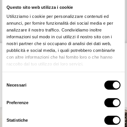
Questo sito web utilizza i cookie
Utilizziamo i cookie per personalizzare contenuti ed
El Stracchino Nonno Nanni es un queso con un sabor único e
annunci, per fornire funzionalità dei social media e per
inconfundible.
analizzare il nostro traffico. Condividiamo inoltre
informazioni sul modo in cui utilizzi il nostro sito con i
nostri partner che si occupano di analisi dei dati web,
pubblicità e social media, i quali potrebbero combinarle
LAS RECETAS CON STRACCHINO
con altre informazioni che hai fornito loro o che hanno
raccolto dal tuo utilizzo dei loro servizi.
Ispiraciones deliciosas
Selezione
Necessari
del
Descubre otras recetas
consenso
Preferenze
Statistiche