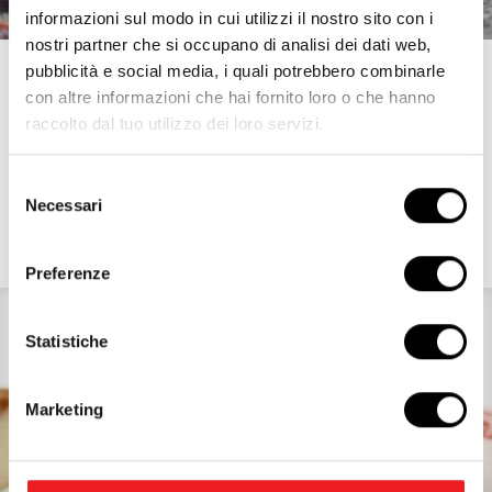
informazioni sul modo in cui utilizzi il nostro sito con i
nostri partner che si occupano di analisi dei dati web,
pubblicità e social media, i quali potrebbero combinarle
RECIPES WITH STRACCHINO
con altre informazioni che hai fornito loro o che hanno
raccolto dal tuo utilizzo dei loro servizi.
Inspired by flavours
Selezione
Necessari
del
Discover other recipes
consenso
Preferenze
Statistiche
Marketing