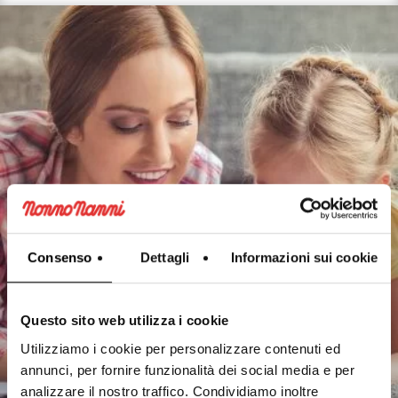
Consenso
Dettagli
Informazioni sui cookie
MOMENT OF TASTE
Aunts and uncles’ day
Questo sito web utilizza i cookie
Utilizziamo i cookie per personalizzare contenuti ed
annunci, per fornire funzionalità dei social media e per
Discover more
analizzare il nostro traffico. Condividiamo inoltre