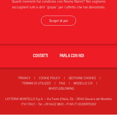
Quanti momenti hai condiviso con Nonno Nanni? Noi vogliamo
raccoglierli tutti e dirti “grazie” per l’affetto che hai dimostrato.
Scopri di più
CONTATTI
PARLA CON NOI
PRIVACY
COOKIE POLICY
GESTIONE COOKIES
TERMINI DI UTILIZZO
FAQ
MODELLO 231
WHISTLEBLOWING
LATTERIA MONTELLO S.p.A. – Via Fante d’Italia, 26 – 31040 Giavera del Montello
(TV) ITALY – Tel. +39 0422 8833 – P.IVA IT 00283970267