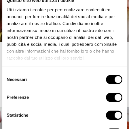
Questo sito web utilizza i cookie
La festa della famiglia
Utilizziamo i cookie per personalizzare contenuti ed
annunci, per fornire funzionalità dei social media e per
analizzare il nostro traffico. Condividiamo inoltre
Scopri di più
informazioni sul modo in cui utilizzi il nostro sito con i
nostri partner che si occupano di analisi dei dati web,
pubblicità e social media, i quali potrebbero combinarle
con altre informazioni che hai fornito loro o che hanno
LE RICETTE CON STRACCHINO
raccolto dal tuo utilizzo dei loro servizi.
Ispirazioni di bontà
Selezione
Necessari
del
consenso
Scopri altre ricette
Preferenze
Statistiche